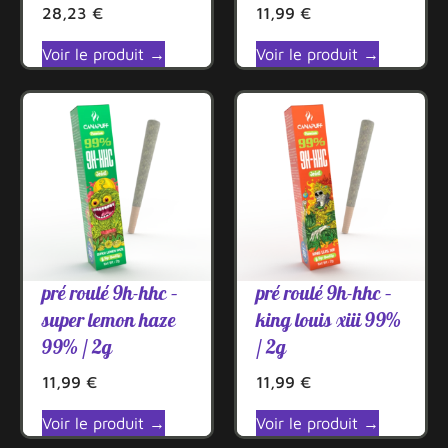
28,23
€
11,99
€
Voir le produit →
Voir le produit →
pré roulé 9h-hhc –
pré roulé 9h-hhc –
super lemon haze
king louis xiii 99%
99% / 2g
/ 2g
11,99
€
11,99
€
Voir le produit →
Voir le produit →