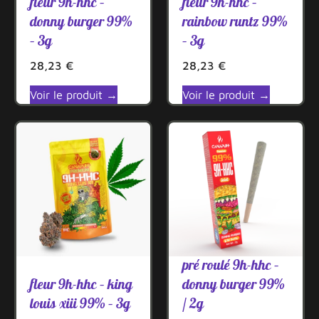
fleur 9h-hhc –
fleur 9h-hhc –
donny burger 99%
rainbow runtz 99%
– 3g
– 3g
28,23
€
28,23
€
Voir le produit →
Voir le produit →
pré roulé 9h-hhc –
fleur 9h-hhc – king
donny burger 99%
louis xiii 99% – 3g
/ 2g