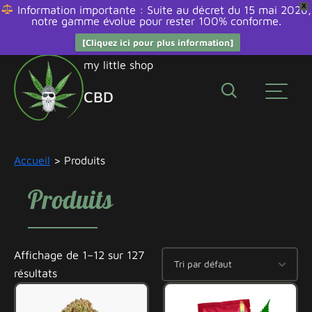
X
Information importante : Suite au décret du 15 mai 2026,
notre gamme évolue pour rester 100% conforme.
[Cliquez ici pour plus information]
Aller
my little shop
au
CBD
contenu
Édibles
Fleurs
Accueil
> Produits
Huiles
et
Produits
bien
être
Promos
Affichage de 1–12 sur 127
Résines
résultats
Smokeshop
Autres
molécules