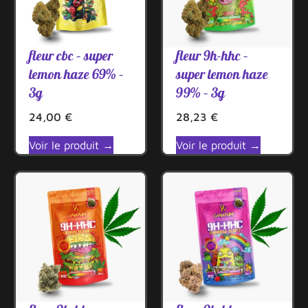
fleur cbc – super
fleur 9h-hhc –
lemon haze 69% –
super lemon haze
3g
99% – 3g
24,00
€
28,23
€
Voir le produit →
Voir le produit →