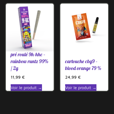
pré roulé 9h-hhc –
rainbow runtz 99%
cartouche cbg9 –
/ 2g
blood orange 79 %
11,99
€
24,99
€
Voir le produit →
Voir le produit →