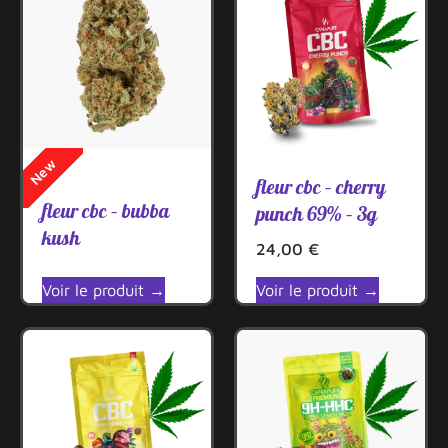
Vape
&
Puff
Food
New
fleur cbc – cherry
fleur cbc – bubba
punch 69% – 3g
kush
24,00
€
Voir le produit →
Voir le produit →