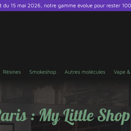
et du 15 mai 2026, notre gamme évolue pour rester 10
Résines
Smokeshop
Autres molécules
Vape &
aris : My Little Sho