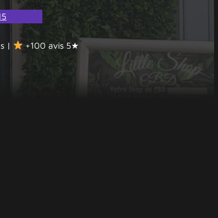
15
is |
+100 avis 5★