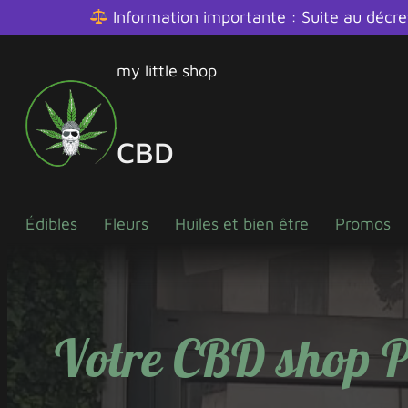
Information importante : Suite au décr
Aller
my little shop
au
contenu
CBD
Édibles
Fleurs
Huiles et bien être
Promos
Votre CBD shop P