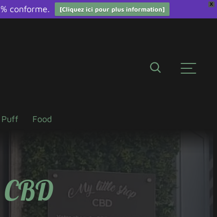
X
0% conforme.
[Cliquez ici pour plus information]
 Puff
Food
p CBD