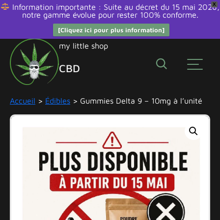
X
Information importante : Suite au décret du 15 mai 2026,
notre gamme évolue pour rester 100% conforme.
[Cliquez ici pour plus information]
Aller
my little shop
au
CBD
contenu
Édibles
Accueil
>
Édibles
> Gummies Delta 9 – 10mg à l’unité
Fleurs
Huiles
et
bien
être
Promos
Résines
Smokeshop
Autres
molécules