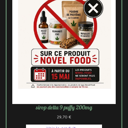
sirop delta 9 puffy 200mg
29,70
€