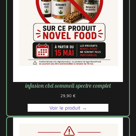
infusion cbd sommeil spectre complet
29,90
€
Voir le produit →