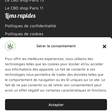
Le CBD shop Paris 11
Liens rapides
Politiques de confidentialité
Politiques de cookies
Mentions légales
Gérer le consentement
Informations de contact
Pour offrir les meilleures expériences, nous utilisons des
06 22 69 15 46
technologies telles que les cookies pour stocker et/ou accéder
aux informations des appareils. Le fait de consentir à ces
littleshopcbd@gmail.com
technologies nous permettra de traiter des données telles que
le comportement de navigation ou les ID uniques sur ce site. Le
Instagram
Boutique Paris 11
fait de ne pas consentir ou de retirer son consentement peut
avoir un effet négatif sur certaines caractéristiques et fonctions.
Instagram
Boutique Paris 15
Accepter