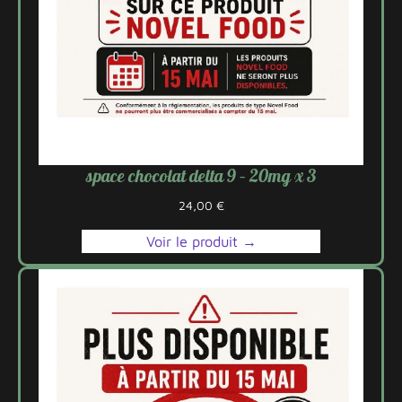
space chocolat delta 9 – 20mg x 3
24,00
€
Voir le produit →