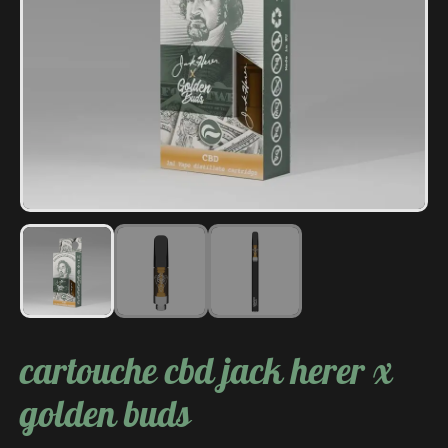
Vape
&
Puff
Food
cartouche cbd jack herer x
golden buds