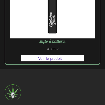
stylo à batterie
20,00
€
Voir le produit →