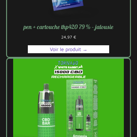
pen + cartouche thp420 79 % – jalousie
24,97
€
Voir le produit →