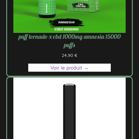
puff tornado x cbd 1000mg amnesia 15000
puffs
24,90
€
Voir le produit →