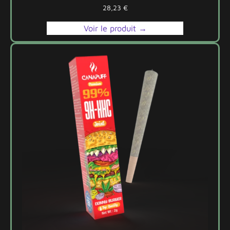
28,23
€
Voir le produit →