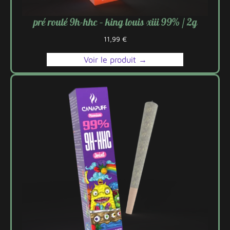
pré roulé 9h-hhc – king louis xiii 99% / 2g
11,99
€
Voir le produit →