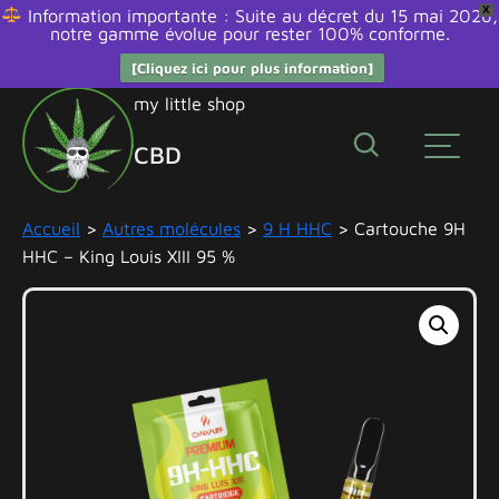
X
Information importante : Suite au décret du 15 mai 2026,
notre gamme évolue pour rester 100% conforme.
[Cliquez ici pour plus information]
Aller
my little shop
au
CBD
contenu
Édibles
Accueil
>
Autres molécules
>
9 H HHC
> Cartouche 9H
Fleurs
HHC – King Louis XIII 95 %
Huiles
et
bien
être
Promos
Résines
Smokeshop
Autres
molécules