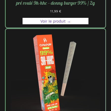
pré roulé 9h-hhc – donny burger 99% / 2g
11,99
€
Voir le produit →