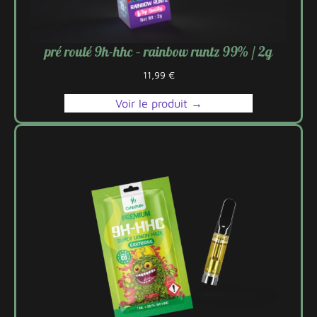
pré roulé 9h-hhc – rainbow runtz 99% / 2g
11,99
€
Voir le produit →