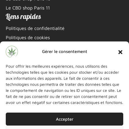
Le CBD shop Paris 11
Liens rapides
Politiques de confidentialité
Politiques de cookies
Mentions légales
Gérer le consentement
Informations de contact
Pour offrir les meilleures expériences, nous utilisons des
06 22 69 15 46
technologies telles que les cookies pour stocker et/ou accéder
aux informations des appareils. Le fait de consentir à ces
littleshopcbd@gmail.com
technologies nous permettra de traiter des données telles que
le comportement de navigation ou les ID uniques sur ce site. Le
Instagram
Boutique Paris 11
fait de ne pas consentir ou de retirer son consentement peut
avoir un effet négatif sur certaines caractéristiques et fonctions.
Instagram
Boutique Paris 15
Accepter