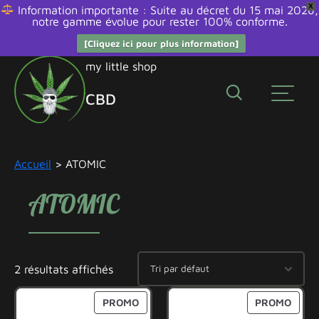
X
Information importante : Suite au décret du 15 mai 2026,
notre gamme évolue pour rester 100% conforme.
[Cliquez ici pour plus information]
Aller
my little shop
au
CBD
contenu
Édibles
Fleurs
Accueil
> ATOMIC
Huiles
et
ATOMIC
bien
être
Promos
Résines
2 résultats affichés
Smokeshop
Autres
PRODUIT
PROD
PROMO
PROMO
molécules
EN
EN